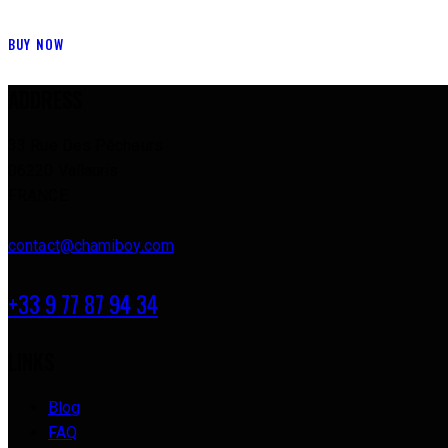
BUY NOW
ADDRESS
33 Rue Des Pêcheurs
06220 Vallauris
FRANCE
contact@chamiboy.com
+33 9 77 87 94 34
LINKS
Blog
FAQ